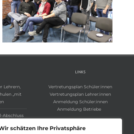
LINKS
r Lehrern,
Vertretungsplan Schüler:innen
hulen „mit
Vertretungsplan Lehrer:innen
en
Anmeldung Schüler:innen
Anmeldung Betriebe
l-Abschluss
Region“
Wir schätzen Ihre Privatsphäre