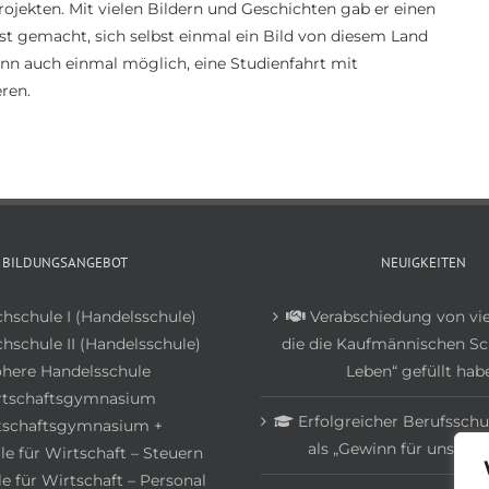
ojekten. Mit vielen Bildern und Geschichten gab er einen
ust gemacht, sich selbst einmal ein Bild von diesem Land
wann auch einmal möglich, eine Studienfahrt mit
ren.
BILDUNGSANGEBOT
NEUIGKEITEN
chschule I (Handelsschule)
Verabschiedung von vie
hschule II (Handelsschule)
die die Kaufmännischen Sc
here Handelsschule
Leben“ gefüllt hab
rtschaftsgymnasium
Erfolgreicher Berufsschu
tschaftsgymnasium +
als „Gewinn für unsere 
e für Wirtschaft – Steuern
e für Wirtschaft – Personal