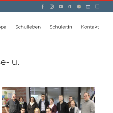
Facebook
Instagram
YouTube
Office
Webuntis
Custom
Custom
opa
Schulleben
Schüler:in
Kontakt
e- u.