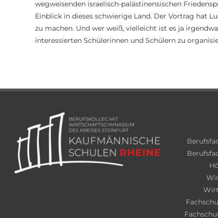
wegweisenden israelisch-palästinensischen Friedenspr
Einblick in dieses schwierige Land. Der Vortrag hat L
zu machen. Und wer weiß, vielleicht ist es ja irgend
interessierten Schülerinnen und Schülern zu organisie
Berufsfa
Berufsfac
Hö
Wi
Wir
Fachschul
Fachschul