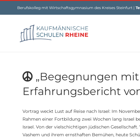
Skip
Berufskolleg mit Wirtschaftsgymnasium des Kreises Steinfurt |
Te
to
content
„Begegnungen mit Is
Erfahrungsbericht vo
Vortrag weckt Lust auf Reise nach Israel: Im November
Rahmen einer Fortbildung zwei Wochen lang Israel ber
Israel. Von der vielschichtigen jüdischen Gesellschaf
Vashem und ihrem ernsthaften Bemühen, heute Schüle