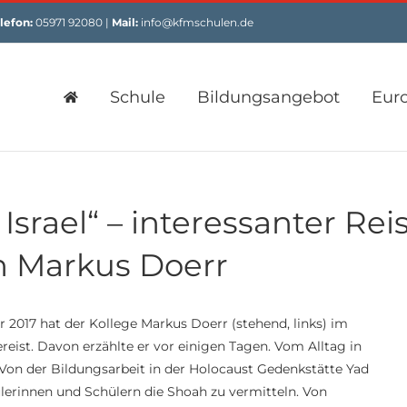
lefon:
05971 92080 |
Mail:
info@kfmschulen.de
Schule
Bildungsangebot
Eur
rael“ – interessanter Reis
n Markus Doerr
 2017 hat der Kollege Markus Doerr (stehend, links) im
eist. Davon erzählte er vor einigen Tagen. Vom Alltag in
t. Von der Bildungsarbeit in der Holocaust Gedenkstätte Yad
rinnen und Schülern die Shoah zu vermitteln. Von