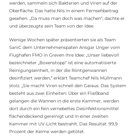
werden, sammeln sich Bakterien und Viren auf der
Oberfläche. Das hatte Nils in
eine
m
Fernsehbeitrag
gesehen. „Da muss man doch was machen
“
,
dachte er
und überzeugt
e
sein Team von der Idee.
Wenige Wochen später präsentierten sie
als Team
SaniC
dem Unternehmenspaten Ansgar Unger vom
Flughafen FMO in Greven ihre Idee: „Unser liebevoll
bezeichnete
r
„Boxenstopp“ ist eine automatisierte
Reinigungseinheit, in der die Röntgenwannen
desinfiziert werden
,“
erklärt Teamchef Nils Müllmann
stolz.
„Sie macht Viren schnell den Garaus. Das System
besteht aus zwei Einheiten: Über ein Fließband
gelangen die Wannen in die erste Kammer, werden
dort durch ein fein vernebeltes Desinfektionsmittel
flächendeckend gereinigt
und in einer zweiten
Kammer mit UV-Licht bestrahlt.
Das Resultat: 99,9
Prozent der Keime werden getötet.