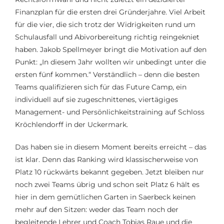
Finanzplan für die ersten drei Gründerjahre. Viel Arbeit
für die vier, die sich trotz der Widrigkeiten rund um
Schulausfall und
Abivorbereitung
richtig reingekniet
haben.
Jakob
Spellmeyer
bringt die Motivation auf den
Punkt: „In diesem Jahr woll
t
en wir unbedingt unter die
ersten fünf kommen.“ Verständlich –
d
enn die besten
Teams qualifizieren sich für das Future Camp, ein
individuell auf sie zugeschnittenes, viertägiges
Management- und Persönlichkeitstraining auf Schloss
Kröchlendorff
in der Uckermark.
Das haben sie in diesem Moment bereits erreicht – das
ist klar
. Denn das Ranking wird klassischerweise von
Platz 10 rückwärts bekannt gegeben. Jetzt bleiben nur
noch zwei Teams übrig und schon seit Platz 6 hält es
hier in dem gemütlichen Garten in Saerbeck keinen
mehr auf den Sitzen
:
w
eder das Team noch der
begleitende Lehrer und Coach Tobias Raue und die