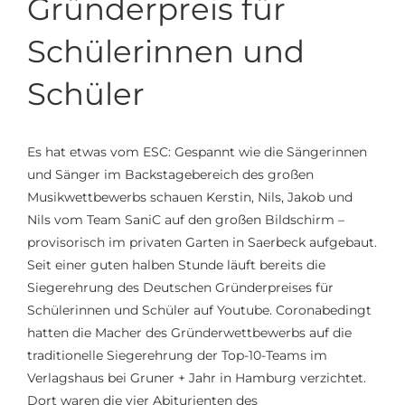
Gründerpreis für
Schülerinnen und
Schüler
Es
h
at
etwas vom ESC:
G
espannt wie die Sängerinnen
und Sänger im
Backstagebereich
des großen
Musikwettbewerbs schauen Kerstin, Nils, Jakob und
Nils vom Team
SaniC
auf den großen Bildschirm –
provisorisch im privaten Garten in Saerbeck aufgebaut.
Seit einer guten halben Stunde
läuft
bereits die
Siegerehrung des Deutschen Gründerpreises für
Schülerinnen und Schüler
auf
Youtube
.
Coronabedingt
hatten die Macher des Gründerwettbewerbs auf die
traditionelle Siegerehrung der Top-10-Teams
i
m
Verlagshaus bei
Gruner
+
Jahr
in Hamburg verzichtet.
Dort waren die vier Abiturienten des