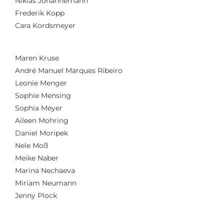
Niklas
Johannemann
Frederik Kopp
Cara
Kordsmeyer
Maren
Kruse
André Manuel Marques Ribeiro
Leonie Menger
Sophie Mensing
Sophia Meyer
Aileen Mohring
Daniel
Moripek
Nele
Moß
Meike Naber
Marina
Nechaeva
Miriam Neumann
Jenny Plock