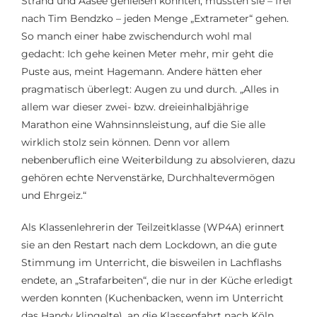
Strand und Aasee genießen konnten, mussten sie – frei
nach Tim Bendzko – jeden Menge „Extrameter“ gehen.
So manch einer habe zwischendurch wohl mal
gedacht: Ich gehe keinen Meter mehr, mir geht die
Puste aus, meint Hagemann. Andere hätten eher
pragmatisch überlegt: Augen zu und durch. „Alles in
allem war dieser zwei- bzw. dreieinhalbjährige
Marathon eine Wahnsinnsleistung, auf die Sie alle
wirklich stolz sein können. Denn vor allem
nebenberuflich eine Weiterbildung zu absolvieren, dazu
gehören echte Nervenstärke, Durchhaltevermögen
und Ehrgeiz.“
Als Klassenlehrerin der Teilzeitklasse (WP4A) erinnert
sie
an
den Restart nach dem Lockdown,
an die gute
Stimmung im Unterricht, die bisweilen in Lachflashs
endete,
an
„
Strafarbeiten
“
, die nur in der Küche erledigt
werden konnten (Kuchenbacken
, wenn im Unterricht
das Handy klingelte), an
die Klassenfahrt nach Köln,