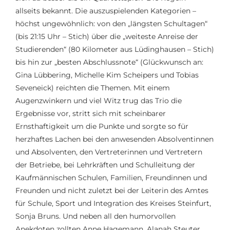
allseits bekannt. Die auszuspielenden Kategorien –
höchst ungewöhnlich: von den „längsten Schultagen“
(bis 21:15 Uhr – Stich) über die „weiteste Anreise der
Studierenden“ (80 Kilometer aus Lüdinghausen – Stich)
bis hin zur „besten Abschlussnote“ (Glückwunsch an:
Gina Lübbering, Michelle Kim Scheipers und Tobias
Seveneick) reichten die Themen. Mit einem
Augenzwinkern und viel Witz trug das Trio die
Ergebnisse vor, stritt sich mit scheinbarer
Ernsthaftigkeit um die Punkte und sorgte so für
herzhaftes Lachen bei den anwesenden Absolventinnen
und Absolventen, den Vertreterinnen und Vertretern
der Betriebe, bei Lehrkräften und Schulleitung der
Kaufmännischen Schulen, Familien, Freundinnen und
Freunden und nicht zuletzt bei der Leiterin des Amtes
für Schule, Sport und Integration des Kreises Steinfurt,
Sonja Bruns. Und neben all den humorvollen
Anekdoten zollten Anne Hagemann, Alanah Steuter