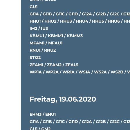
GU1
G11A / G11B / G11C / G11D / G12A / G12B / G12C / G1
HHU1 / HHU2 / HHU3 / HHU4 / HHU5 / HHU6 / H
IM2 / IU3
KBMU1 / KBMM1 / KBMM3
MFAM1 / MFAU1
RNU1 / RNU2
STO2
ZFAM1 / ZFAM2 / ZFAU1
WP1A / WP2A / WR1A / WS1A / WS2A / WS2B /
Freitag, 19.06.2020
EHM3 / EHU1
G11A / G11B / G11C / G11D / G12A / G12B / G12C / G1
GU1 / GM2