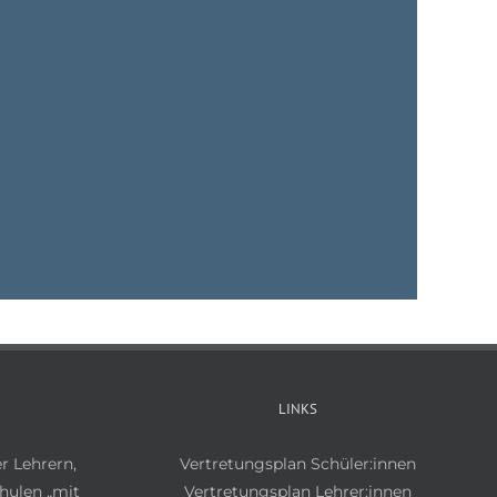
LINKS
r Lehrern,
Vertretungsplan Schüler:innen
hulen „mit
Vertretungsplan Lehrer:innen