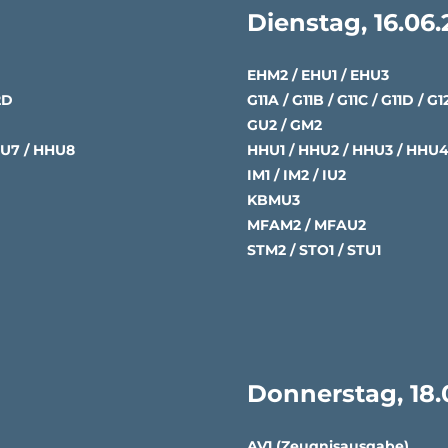
Dienstag, 16.06
EHM2 / EHU1 / EHU3
2D
G11A / G11B / G11C / G11D / G
GU2 / GM2
HU7 / HHU8
HHU1 / HHU2 / HHU3 / HHU4
IM1 / IM2 / IU2
KBMU3
MFAM2 / MFAU2
STM2 / STO1 / STU1
Donnerstag, 18.
AV1 (Zeugnisausgabe)