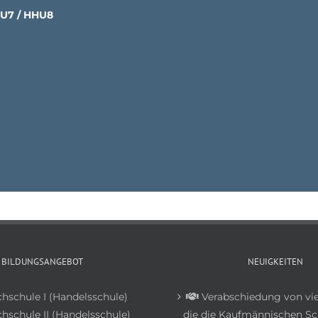
HU7 / HHU8
BILDUNGSANGEBOT
NEUIGKEITEN
chschule I (Handelsschule)
Verabschiedung von vie
hschule II (Handelsschule)
die die Kaufmännischen Sc