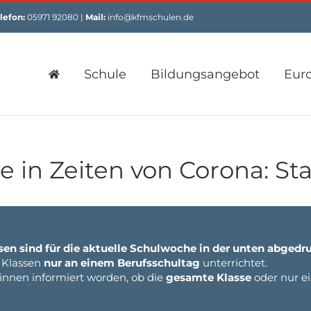
lefon:
05971 92080 |
Mail:
info@kfmschulen.de
Schule
Bildungsangebot
Eur
 in Zeiten von Corona: St
sen sind für die aktuelle Schulwoche in der unten abgedr
 Klassen
nur an einem Berufsschultag
unterrichtet.
*innen informiert worden, ob die
gesamte Klasse
oder nur e