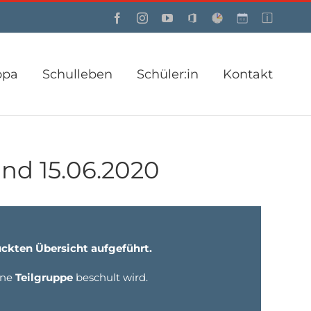
Facebook
Instagram
YouTube
Office
Webuntis
Custom
Custom
opa
Schulleben
Schüler:in
Kontakt
and 15.06.2020
uckten Übersicht aufgeführt.
ine
Teilgruppe
beschult wird.