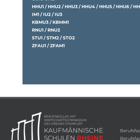
HHU1 / HHU2 / HHU3 / HHU4 / HHU5 / HHU6 / H
IM1 / IU2 / IU3
KBMU3 / KBMM1
RNU1 / RNU2
STU1 / STM2 / STO2
ZFAU1 / ZFAM1
Berufsfa
Berufsfac