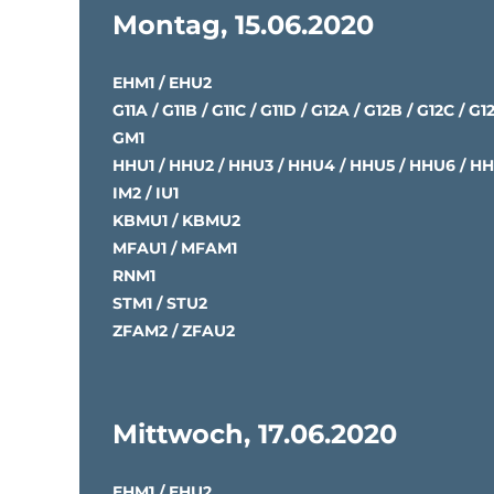
Montag, 15.06.2020
EHM1 / EHU2
G11A / G11B / G11C / G11D / G12A / G12B / G12C / G1
GM1
HHU1 / HHU2 / HHU3 / HHU4 / HHU5 / HHU6 / H
IM2 / IU1
KBMU1 / KBMU2
MFAU1 / MFAM1
RNM1
STM1 / STU2
ZFAM2 / ZFAU2
Mittwoch, 17.06.2020
EHM1 / EHU2