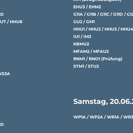
EHU3 / EHM2
2D
G11A / G11B / G11C / G11D / G
HU7 / HHU8
GU2 / GM1
HHU1 / HHU2 / HHU3 / HHU4
IU1 / IM3
KBMU2
MFAM2 / MFAU2
RNM1 / RNO1 (Prüfung)
STM1 / STU2
 WS3A
Samstag, 20.06
WP1A / WP2A / WR1A / WR3
2D