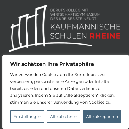
Wir schätzen Ihre Privatsphäre
BILDUNGSANGEBOT
Wir verwenden Cookies, um Ihr Surferlebnis zu
verbessern, personalisierte Anzeigen oder Inhalte
Berufsfachschule I (Handelsschule)
bereitzustellen und unseren Datenverkehr zu
Berufsfachschule II (Handelsschule)
analysieren. Indem Sie auf „Alle akzeptieren“ klicken,
Höhere Handelsschule
stimmen Sie unserer Verwendung von Cookies zu.
Wirtschaftsgymnasium
Wirtschaftsgymnasium +
Einstellungen
Alle ablehnen
Alle akzeptieren
Fachschule für Wirtschaft – Steuern
Fachschule für Wirtschaft – Personal