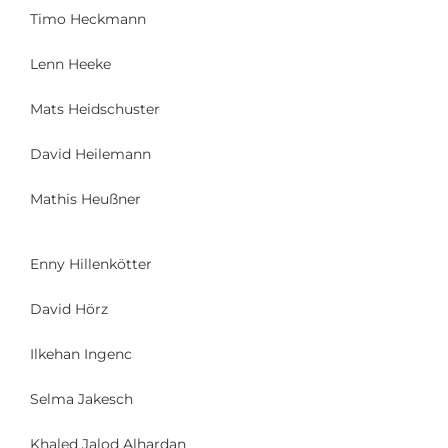
Timo Heckmann
Lenn Heeke
Mats Heidschuster
David Heilemann
Mathis Heußner
Enny Hillenkötter
David Hörz
Ilkehan Ingenc
Selma Jakesch
Khaled Jalod Alhardan