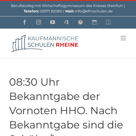
Skip
Berufskolleg mit Wirtschaftsgymnasium des Kreises Steinfurt |
to
Telefon:
05971 92080 |
Mail:
info@kfmschulen.de
content
Facebook
Instagram
YouTube
Office
Webuntis
Custom
Custom
08:30 Uhr
Bekanntgabe der
Vornoten HHO. Nach
Bekanntgabe sind die