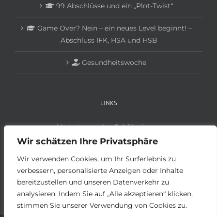
99 Abschlüsse und ein „Plot-Twist“
Game Over? Nein – ein neues Level beginnt! –
Abschluss IFK, HSA und HSB
Gesundheitswoche
LINKS
Vertretungsplan Schüler:innen
Vertretungsplan Lehrer:innen
Wir schätzen Ihre Privatsphäre
Anmeldung Schüler:innen
Wir verwenden Cookies, um Ihr Surferlebnis zu
Anmeldung Betriebe
verbessern, personalisierte Anzeigen oder Inhalte
bereitzustellen und unseren Datenverkehr zu
analysieren. Indem Sie auf „Alle akzeptieren“ klicken,
stimmen Sie unserer Verwendung von Cookies zu.