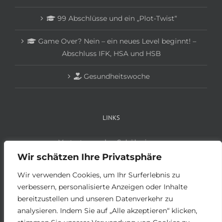
99 Abschlüsse und ein „Plot-Twist“
Game Over? Nein – ein neues Level beginnt! –
Abschluss IFK, HSA und HSB
Gesundheitswoche
LINKS
Vertretungsplan Schüler:innen
Vertretungsplan Lehrer:innen
Wir schätzen Ihre Privatsphäre
Anmeldung Schüler:innen
Wir verwenden Cookies, um Ihr Surferlebnis zu
Anmeldung Betriebe
verbessern, personalisierte Anzeigen oder Inhalte
bereitzustellen und unseren Datenverkehr zu
analysieren. Indem Sie auf „Alle akzeptieren“ klicken,