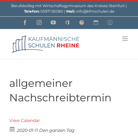
Skip
Berufskolleg mit Wirtschaftsgymnasium des Kreises Steinfurt |
to
Telefon:
05971 92080 |
Mail:
info@kfmschulen.de
content
Facebook
Instagram
YouTube
Office
Webuntis
Custom
Custom
allgemeiner
Nachschreibtermin
View Calendar
2020-01-11 Den ganzen Tag