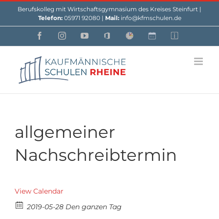
Skip
Berufskolleg mit Wirtschaftsgymnasium des Kreises Steinfurt |
to
Telefon:
05971 92080 |
Mail:
info@kfmschulen.de
content
Facebook
Instagram
YouTube
Office
Webuntis
Custom
Custom
allgemeiner
Nachschreibtermin
View Calendar
2019-05-28 Den ganzen Tag