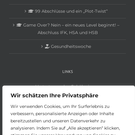
99 Abschlüsse und ein „Plot-Twist“
Game Over? Nein – ein neues Level beginnt! –
Abschluss IFK, HSA und HSB
Gesundheitswoche
LINKS
Vertretungsplan Schüler:innen
Vertretungsplan Lehrer:innen
Wir schätzen Ihre Privatsphäre
Anmeldung Schüler:innen
Wir verwenden Cookies, um Ihr Surferlebnis zu
Anmeldung Betriebe
verbessern, personalisierte Anzeigen oder Inhalte
bereitzustellen und unseren Datenverkehr zu
analysieren. Indem Sie auf „Alle akzeptieren“ klicken,