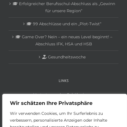
Erfolgreicher Berufsschul-Abschluss als „Gewinn
für unsere Region“
99 Abschlüsse und ein „Plot-Twist“
Game Over? Nein – ein neues Level beginnt! –
Abschluss IFK, HSA und HSB
Gesundheitswoche
LINKS
Vertretungsplan Schüler:innen
Vertretungsplan Lehrer:innen
Wir schätzen Ihre Privatsphäre
Anmeldung Schüler:innen
Wir verwenden Cookies, um Ihr Surferlebnis zu
Anmeldung Betriebe
verbessern, personalisierte Anzeigen oder Inhalte