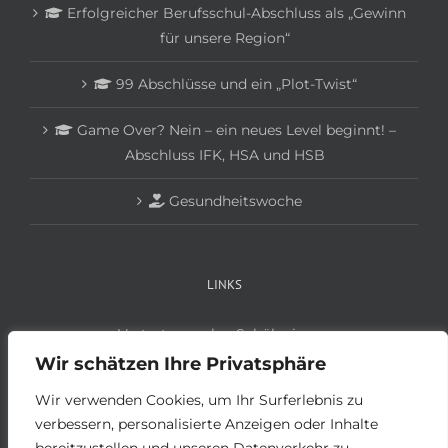
Erfolgreicher Berufsschul-Abschluss als „Gewinn
für unsere Region“
99 Abschlüsse und ein „Plot-Twist“
Game Over? Nein – ein neues Level beginnt! –
Abschluss IFK, HSA und HSB
Gesundheitswoche
LINKS
Vertretungsplan Schüler:innen
Vertretungsplan Lehrer:innen
Wir schätzen Ihre Privatsphäre
Anmeldung Schüler:innen
Wir verwenden Cookies, um Ihr Surferlebnis zu
Anmeldung Betriebe
verbessern, personalisierte Anzeigen oder Inhalte