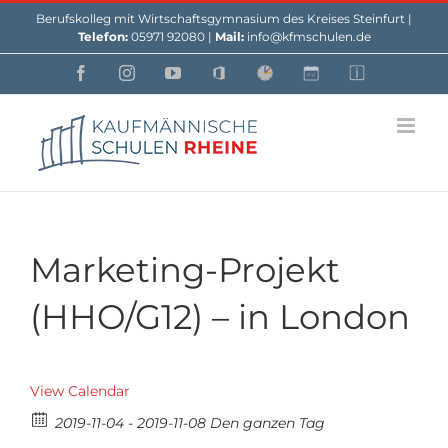
Skip
Berufskolleg mit Wirtschaftsgymnasium des Kreises Steinfurt |
to
Telefon:
05971 92080 |
Mail:
info@kfmschulen.de
content
Facebook
Instagram
YouTube
Office
Webuntis
Custom
Custom
Marketing-Projekt
(HHO/G12) – in London
View Calendar
2019-11-04 - 2019-11-08 Den ganzen Tag