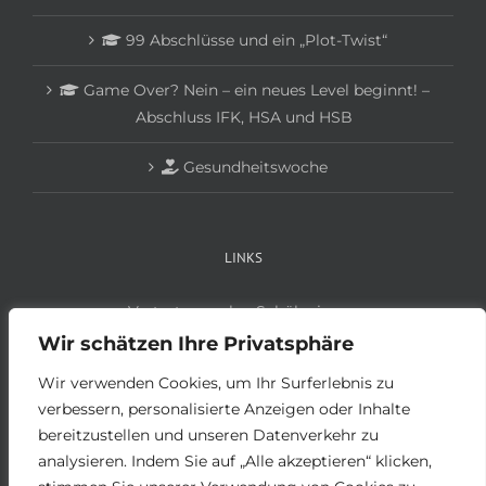
99 Abschlüsse und ein „Plot-Twist“
Game Over? Nein – ein neues Level beginnt! –
Abschluss IFK, HSA und HSB
Gesundheitswoche
LINKS
Vertretungsplan Schüler:innen
Vertretungsplan Lehrer:innen
Wir schätzen Ihre Privatsphäre
Anmeldung Schüler:innen
Wir verwenden Cookies, um Ihr Surferlebnis zu
Anmeldung Betriebe
verbessern, personalisierte Anzeigen oder Inhalte
bereitzustellen und unseren Datenverkehr zu
analysieren. Indem Sie auf „Alle akzeptieren“ klicken,