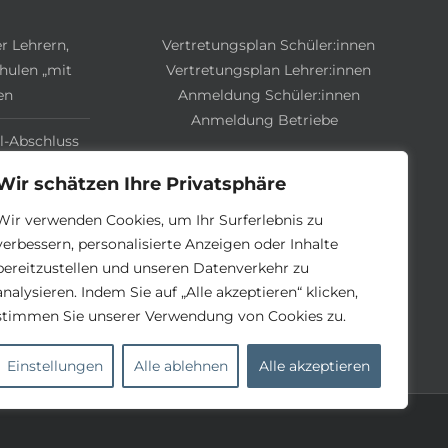
r Lehrern,
Vertretungsplan Schüler:innen
hulen „mit
Vertretungsplan Lehrer:innen
en
Anmeldung Schüler:innen
Anmeldung Betriebe
l-Abschluss
Region“
Wir schätzen Ihre Privatsphäre
Plot-Twist“
Wir verwenden Cookies, um Ihr Surferlebnis zu
verbessern, personalisierte Anzeigen oder Inhalte
eues Level
bereitzustellen und unseren Datenverkehr zu
HSA und HSB
analysieren. Indem Sie auf „Alle akzeptieren“ klicken,
stimmen Sie unserer Verwendung von Cookies zu.
che
Einstellungen
Alle ablehnen
Alle akzeptieren