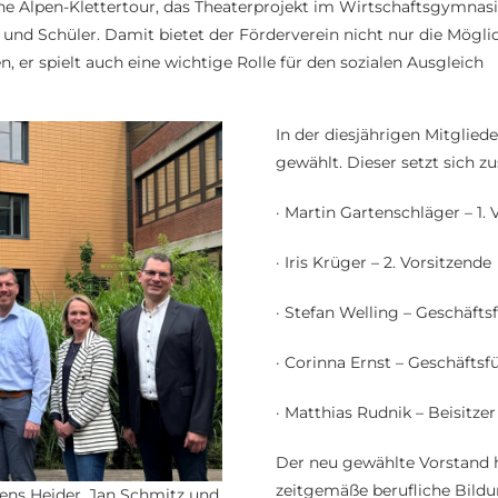
otene Alpen-Klettertour, das Theaterprojekt im Wirtschaftsgym
n und Schüler. Damit bietet der Förderverein nicht nur die Mögl
, er spielt auch eine wichtige Rolle für den sozialen Ausgleich
In der diesjährigen Mitgli
gewählt. Dieser setzt sich 
· Martin Gartenschläger – 1. 
· Iris Krüger – 2. Vorsitzende
· Stefan Welling – Geschäfts
· Corinna Ernst – Geschäftsf
· Matthias Rudnik – Beisitze
Der neu gewählte Vorstand ha
zeitgemäße berufliche Bild
ens Heider, Jan Schmitz und