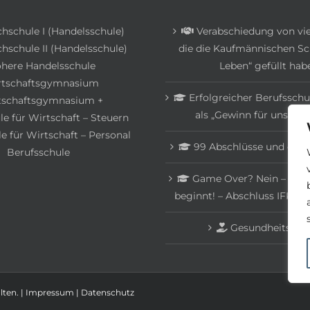
chschule I (Handelsschule)
Verabschiedung von vie
hschule II (Handelsschule)
die die Kaufmännischen Sc
here Handelsschule
Leben“ gefüllt hab
rtschaftsgymnasium
Erfolgreicher Berufsschu
tschaftsgymnasium +
als „Gewinn für unsere 
e für Wirtschaft – Steuern
e für Wirtschaft – Personal
99 Abschlüsse und ein „
Berufsschule
Game Over? Nein – ein n
beginnt! – Abschluss IFK, 
Gesundheitswo
ten. |
Impressum
|
Datenschutz