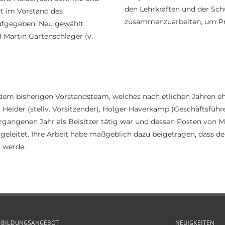
den Lehrkräften und der Sc
t im Vorstand des
zusammenzuarbeiten, um Proj
ufgegeben. Neu gewählt
d Martin Gartenschläger (v.
e, dem bisherigen Vorstandsteam, welches nach etlichen Jahren 
s Heider (stellv. Vorsitzender), Holger Haverkamp (Geschäftsfü
 vergangenen Jahr als Beisitzer tätig war und dessen Posten vo
eleitet. Ihre Arbeit habe maßgeblich dazu beigetragen, dass der
 werde.
BILDUNGSANGEBOT
NEUIGKEITEN