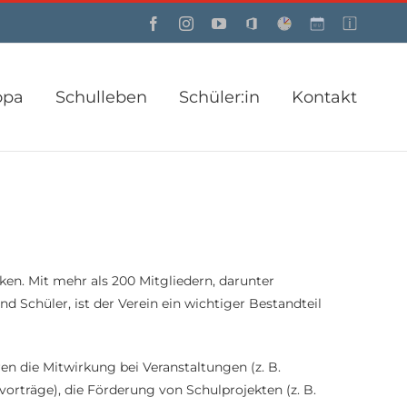
Facebook
Instagram
YouTube
Office
Webuntis
Custom
Custom
opa
Schulleben
Schüler:in
Kontakt
en. Mit mehr als 200 Mitgliedern, darunter
d Schüler, ist der Verein ein wichtiger Bestandteil
en die Mitwirkung bei Veranstaltungen (z. B.
vorträge), die Förderung von Schulprojekten (z. B.