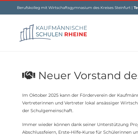
Skip
Berufskolleg mit Wirtschaftsgymnasium des Kreises Steinfurt |
Te
to
content
Neuer Vorstand de
Im Oktober 2025 kann der Förderverein der Kaufmänni
Vertreterinnen und Vertreter lokal ansässiger Wirtsch
der Schulgemeinschaft.
Immer wieder können dank seiner Unterstützung Projek
Abschlussfeiern, Erste-Hilfe-Kurse für Schülerinnen u