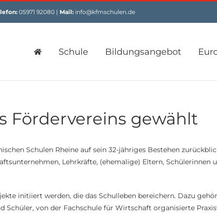
lefon:
05971 92080 |
Mail:
info@kfmschulen.de
Schule
Bildungsangebot
Eur
s Fördervereins gewählt
schen Schulen Rheine auf sein 32-jähriges Bestehen zurückblick
aftsunternehmen, Lehrkräfte, (ehemalige) Eltern, Schülerinnen un
te initiiert werden, die das Schulleben bereichern. Dazu gehör
nd Schüler, von der Fachschule für Wirtschaft organisierte Praxis