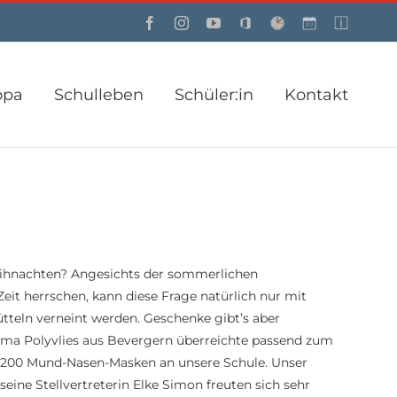
Facebook
Instagram
YouTube
Office
Webuntis
Custom
Custom
opa
Schulleben
Schüler:in
Kontakt
eihnachten? Angesichts der sommerlichen
 Zeit herrschen, kann diese Frage natürlich nur mit
teln verneint werden. Geschenke gibt’s aber
ma Polyvlies aus Bevergern überreichte passend zum
 2200 Mund-Nasen-Masken an unsere Schule. Unser
seine Stellvertreterin Elke Simon freuten sich sehr