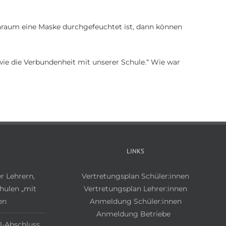
nraum eine Maske durchgefeuchtet ist, dann können
dwie die Verbundenheit mit unserer Schule.“ Wie war
LINKS
r Lehrern,
Vertretungsplan Schüler:innen
hulen „mit
Vertretungsplan Lehrer:innen
en
Anmeldung Schüler:innen
Anmeldung Betriebe
l-Abschluss