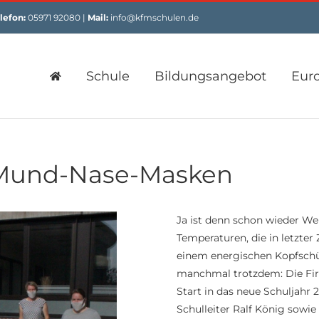
lefon:
05971 92080 |
Mail:
info@kfmschulen.de
Schule
Bildungsangebot
Eur
 Mund-Nase-Masken
Ja ist denn schon wieder W
Temperaturen, die in letzter
einem energischen Kopfschüt
manchmal trotzdem: Die Fir
Start in das neue Schuljahr
Schulleiter Ralf König sowie 