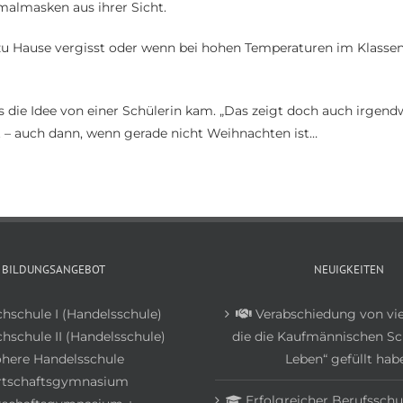
nmalmasken aus ihrer Sicht.
 zu Hause vergisst oder wenn bei hohen Temperaturen im Klasse
ss die Idee von einer Schülerin kam. „Das zeigt doch auch irgen
t – auch dann, wenn gerade nicht Weihnachten ist…
BILDUNGSANGEBOT
NEUIGKEITEN
chschule I (Handelsschule)
Verabschiedung von vie
hschule II (Handelsschule)
die die Kaufmännischen Sc
here Handelsschule
Leben“ gefüllt hab
rtschaftsgymnasium
Erfolgreicher Berufsschu